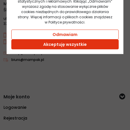
statystycznych i reklamowych. Klikając „Odmawiam”
Mampak s.c. Mateusz Ślęczka, Andrzej Ślęczka, Maciej
wyrażasz zgodę na stosowanie wyłącznie plików
Ślęczka
cookies niezbędnych do prawidłowego działania
strony. Więcej informacji o plikach cookies znajdziesz
ul.Łany 4
w Polityce prywatności.
32-020 Wieliczka
Odmawiam
+48 784 20 90 90
+48 600 077 052
Akceptuję wszystkie
sklep@mampak.pl
biuro@mampak.pl
Moje konto
Logowanie
Rejestracja