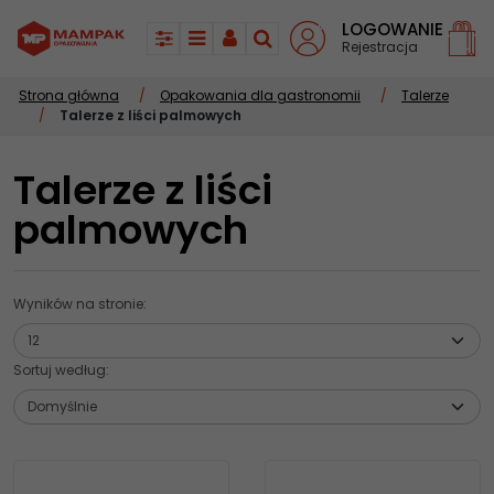
LOGOWANIE
Rejestracja
Panel
Menu
Panel
Szukaj
Strona główna
/
Opakowania dla gastronomii
/
Talerze
/
Talerze z liści palmowych
Talerze z liści
palmowych
Wyników na stronie
:
Sortuj według
: