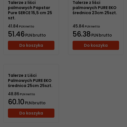
Talerze z liści
Talerze z liści
palmowych Papstar
palmowych PURE EKO
Pure SERCE 15,5 cm 25
średnica 23cm 25szt.
szt.
41.84
45.84
PLN
netto
PLN
netto
51.46
56.38
PLN
brutto
PLN
brutto
Do koszyka
Do koszyka
Talerze z Liści
Palmowych PURE EKO
średnica 25cm 25szt.
48.86
PLN
netto
60.10
PLN
brutto
Do koszyka