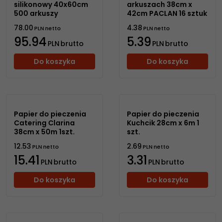
silikonowy 40x60cm
arkuszach 38cm x
500 arkuszy
42cm PACLAN 16 sztuk
78.00
4.38
PLN
netto
PLN
netto
95.94
5.39
PLN
brutto
PLN
brutto
Do koszyka
Do koszyka
Papier do pieczenia
Papier do pieczenia
Catering Clarina
Kuchcik 28cm x 6m 1
38cm x 50m 1szt.
szt.
12.53
2.69
PLN
netto
PLN
netto
15.41
3.31
PLN
brutto
PLN
brutto
Do koszyka
Do koszyka