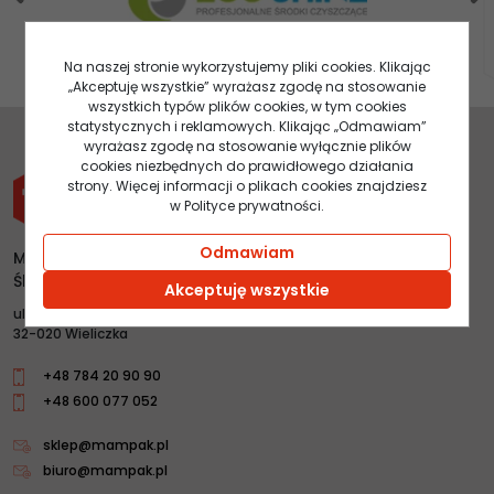
Na naszej stronie wykorzystujemy pliki cookies. Klikając
„Akceptuję wszystkie” wyrażasz zgodę na stosowanie
wszystkich typów plików cookies, w tym cookies
statystycznych i reklamowych. Klikając „Odmawiam”
wyrażasz zgodę na stosowanie wyłącznie plików
cookies niezbędnych do prawidłowego działania
strony. Więcej informacji o plikach cookies znajdziesz
w Polityce prywatności.
Odmawiam
Mampak s.c. Mateusz Ślęczka, Andrzej Ślęczka, Maciej
Ślęczka
Akceptuję wszystkie
ul.Łany 4
32-020 Wieliczka
+48 784 20 90 90
+48 600 077 052
sklep@mampak.pl
biuro@mampak.pl