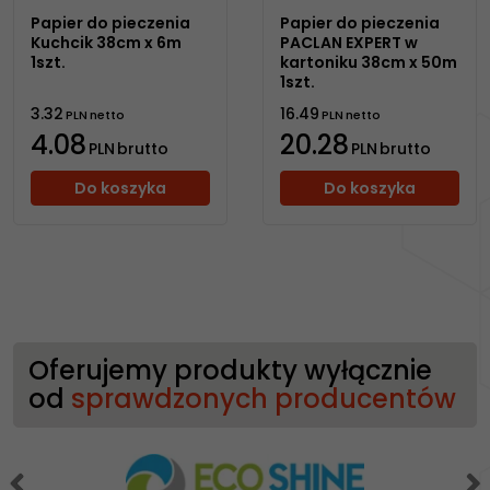
Papier do pieczenia
Papier do pieczenia
Kuchcik 38cm x 6m
PACLAN EXPERT w
1szt.
kartoniku 38cm x 50m
1szt.
3.32
16.49
PLN
netto
PLN
netto
4.08
20.28
PLN
brutto
PLN
brutto
Do koszyka
Do koszyka
Oferujemy produkty wyłącznie
od
sprawdzonych producentów