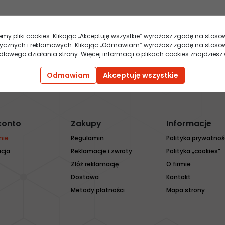
emy pliki cookies. Klikając „Akceptuję wszystkie” wyrażasz zgodę na stos
stycznych i reklamowych. Klikając „Odmawiam” wyrażasz zgodę na stosow
owego działania strony. Więcej informacji o plikach cookies znajdziesz 
Odmawiam
Akceptuję wszystkie
konto
Zakupy
Informacje
nie
Regulamin
Polityka prywatnoś
acja
Reklamacje i zwroty
Polityka „cookies”
Złóż reklamację
O firmie
Dostawa
Kontakt
Metody płatności
Mapa strony