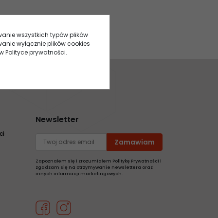
owanie wszystkich typów plików
anie wyłącznie plików cookies
w Polityce prywatności.
Newsletter
ci
Zapoznałem się i zrozumiałem Politykę Prywatności i
zgadzam się na otrzymywanie newslettera oraz
innych informacji marketingowych.