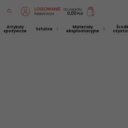
LOGOWANIE
Do zapłaty:
0,00
PLN
Rejestracja
Artykuły
Materiały
Środk
Sztućce
spożywcze
eksploatacyjne
czysto