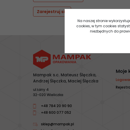
Zarejestruj się
Na naszej stronie wykorzystuj
cookies, w tym cookies staty
niezbędnych do prawidł
Moje 
Mampak s.c. Mateusz Ślęczka,
Logowa
Andrzej Ślęczka, Maciej Ślęczka
Rejestr
ul.Łany 4
32-020 Wieliczka
+48 784 20 90 90
+48 600 077 052
sklep@mampak.pl