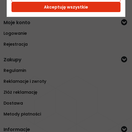
Akceptuję wszystkie
Moje konto
Logowanie
Rejestracja
Zakupy
Regulamin
Reklamacje i zwroty
Złóż reklamację
Dostawa
Metody płatności
Informacje