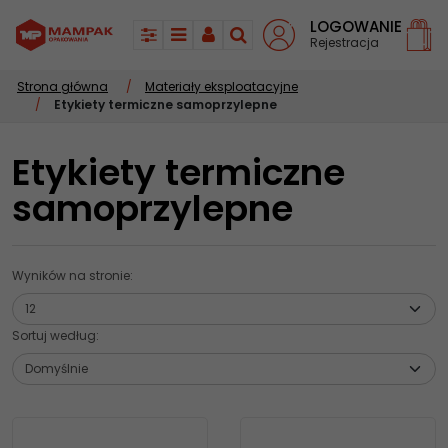
LOGOWANIE
Rejestracja
Panel
Menu
Panel
Szukaj
Strona główna
/
Materiały eksploatacyjne
/
Etykiety termiczne samoprzylepne
Etykiety termiczne
samoprzylepne
Wyników na stronie
:
Sortuj według
: