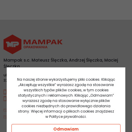
Mampak s.c. Mateusz Ślęczka, Andrzej Ślęczka, Maciej
Ślęczka
ul.Łany 4
Na naszej stronie wykorzystujemy pliki cookies. Klikając
32-020 Wieliczka
„Akceptuję wszystkie” wyrażasz zgodę na stosowanie
wszystkich typów plików cookies, w tym cookies
+48 784 20 90 90
statystycznych i reklamowych. Klikając „Odmawiam”
+48 600 077 052
wyrażasz zgodę na stosowanie wyłącznie plików
cookies niezbędnych do prawidłowego działania
sklep@mampak.pl
strony. Więcej informacji o plikach cookies znajdziesz
w Polityce prywatności.
biuro@mampak.pl
Odmawiam