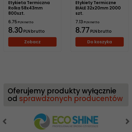
Etykieta Termiczna
Etykiety Termiczne
Rolka 58x43mm
BIAŁE 32x20mm 2000
800szt.
szt.
6.75
7.13
PLN
netto
PLN
netto
8.30
8.77
PLN
brutto
PLN
brutto
Zobacz
Do koszyka
Oferujemy produkty wyłącznie
od
sprawdzonych producentów