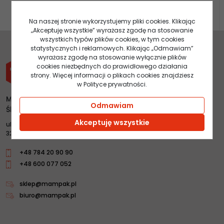
Na naszej stronie wykorzystujemy pliki cookies. Klikając
„Akceptuję wszystkie” wyrażasz zgodę na stosowanie
wszystkich typów plików cookies, w tym cookies
statystycznych i reklamowych. Klikając „Odmawiam”
wyrażasz zgodę na stosowanie wyłącznie plików
cookies niezbędnych do prawidłowego działania
strony. Więcej informacji o plikach cookies znajdziesz
w Polityce prywatności.
Mampak s.c. Mateusz Ślęczka, Andrzej Ślęczka, Maciej
Odmawiam
Ślęczka
Akceptuję wszystkie
ul.Łany 4
32-020 Wieliczka
+48 784 20 90 90
+48 600 077 052
sklep@mampak.pl
biuro@mampak.pl