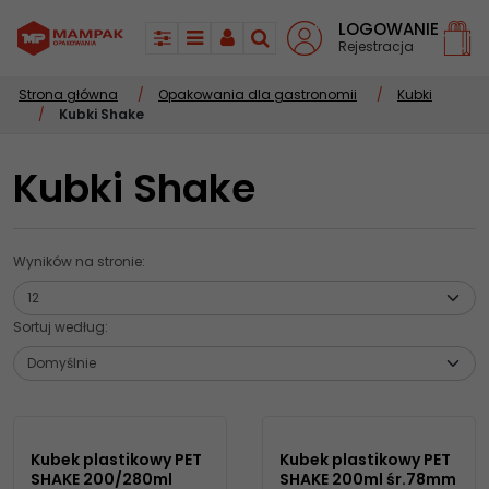
LOGOWANIE
Rejestracja
Panel
Menu
Panel
Szukaj
Strona główna
/
Opakowania dla gastronomii
/
Kubki
/
Kubki Shake
Kubki Shake
Wyników na stronie
:
Sortuj według
:
Kubek plastikowy PET
Kubek plastikowy PET
SHAKE 200/280ml
SHAKE 200ml śr.78mm