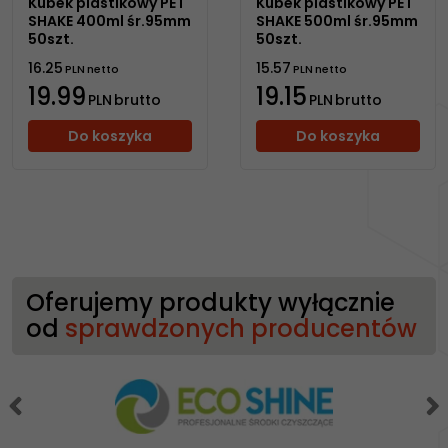
Kubek plastikowy PET
Kubek plastikowy PET
SHAKE 400ml śr.95mm
SHAKE 500ml śr.95mm
50szt.
50szt.
16.25
15.57
PLN
netto
PLN
netto
19.99
19.15
PLN
brutto
PLN
brutto
Do koszyka
Do koszyka
Oferujemy produkty wyłącznie
od
sprawdzonych producentów